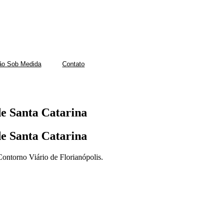
MENTO VILLA TOSCANA ESTARÁ FECHADO NESSE FINAL DE SEMANA 
ão Sob Medida
Contato
de
Santa
Catarina
de
Santa
Catarina
ontorno Viário de Florianópolis.