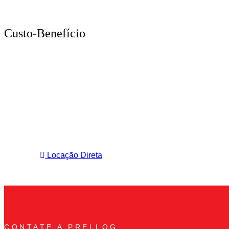
Custo-Benefício
Traga sua empresa para 
Conheça nossos galpões logísticos com infraestru
Locação Direta
CONTATE A PRELLOG