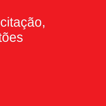
citação,
tões