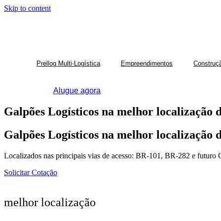
Skip to content
PLANTÃO DE VENDAS DO LOTEA
Prellog Multi-Logística
Empreendimentos
Construç
Alugue agora
Galpões
Logísticos
na
melhor
localização
Galpões
Logísticos
na
melhor
localização
Localizados nas principais vias de acesso: BR-101, BR-282 e futuro C
Solicitar Cotação
melhor localização